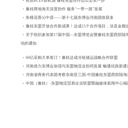
抢抓RCEP新机遇 豫桂东盟合作迈出坚实一步
豫桂两地海关深度协作 服务“一带一路”发展
朱槿花香沁中原——第十七届东博会河南团收获多
豫桂东盟开放合作新成果！达成15个合作项目，涉及金额近
关于组织参加第17届中国—东盟博览会暨豫桂东盟西部陆
动的通知
​60亿采购大单签订！豫桂达成冷链储运战略合作联盟
河南借力东博会加强与东盟物流业协同发展 畅通丝路新通
河南省商务代表团考察东南亚三国-中国豫桂东盟西部陆
中国（豫桂）-东盟物流贸易企业联盟暨融媒体新闻中心揭