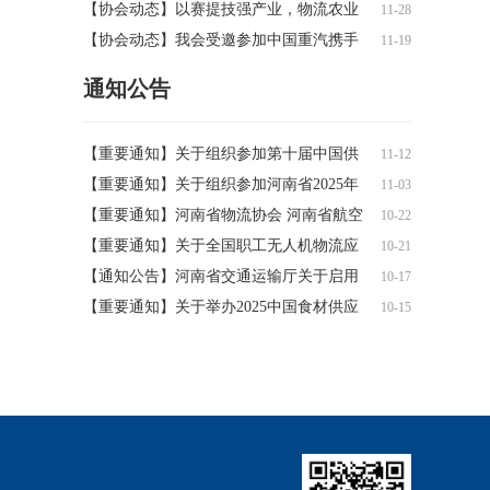
发投物联科技有限公司调研交流
新篇章——河南省乡村商贸物流产业联盟
【协会动态】以赛提技强产业，物流农业
11-28
走进华源国际农产品物流港调研
谱新篇——2025年第一届全国职工无人机
【协会动态】我会受邀参加中国重汽携手
11-19
物流吊运、农林植保邀请赛成功举办
凤宝重科深度合作暨凤宝挂车发电轴动力
通知公告
系统发布仪式
【重要通知】关于组织参加第十届中国供
11-12
应链服务创新与应用年会的通知
【重要通知】关于组织参加河南省2025年
11-03
高校毕业生等青年就业服务攻坚行动暨河
【重要通知】河南省物流协会 河南省航空
10-22
南牧业经济学院2026届毕业生冬季校园双
工业协会关于组织参加全国职工无人机物
【重要通知】关于全国职工无人机物流应
10-21
选会的通知
流应用及农业应用大赛(邀请赛)的通知
用、农业应用大赛(邀请赛)的补充通知
【通知公告】河南省交通运输厅关于启用
10-17
跨省大件运输并联许可系统V3.0和新的河
【重要通知】关于举办2025中国食材供应
10-15
南省大件运输许可系统的公告
链发展峰会的通知