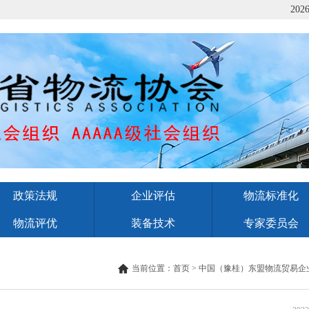
202
政策法规
企业评估
物流标准化
物流评优
装备技术
专家委员会
当前位置：
首页
>
中国（豫桂）东盟物流贸易企