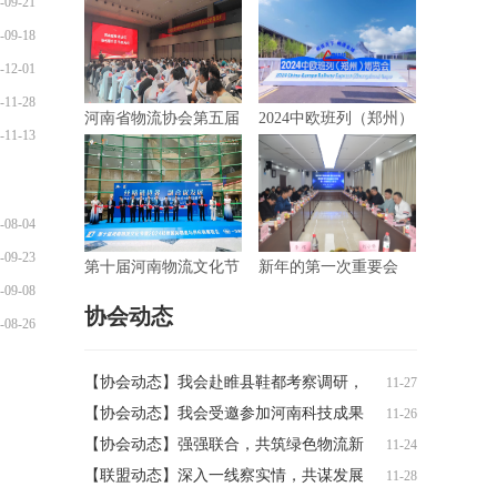
-09-21
-09-18
-12-01
-11-28
河南省物流协会第五届
2024中欧班列（郑州）
-11-13
会员代表大会胜利召开
博览会完美收官
-08-04
-09-23
第十届河南物流文化节
新年的第一次重要会
-09-08
暨2024郑州国际物流与
议，我们这样开
协会动态
-08-26
供应链展览会隆重举行
【协会动态】我会赴睢县鞋都考察调研，
11-27
共谋物流园区高质量发展新路径
【协会动态】我会受邀参加河南科技成果
11-26
博览会“产创融合”专家行暨原阳县食品企
【协会动态】强强联合，共筑绿色物流新
11-24
业全产业链发展座谈会
生态——我会常务副会长李霞一行赴郑州
【联盟动态】深入一线察实情，共谋发展
11-28