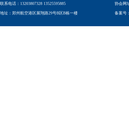
联系电话：13203807328 13525595885
协会网
地址：郑州航空港区展翔路29号B区B栋一楼
备案号：豫