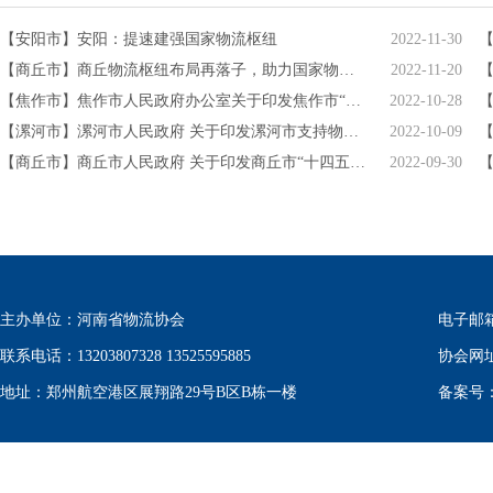
【安阳市】安阳：提速建强国家物流枢纽
2022-11-30
【商丘市】商丘物流枢纽布局再落子，助力国家物流枢纽建设
2022-11-20
【焦作市】焦作市人民政府办公室关于印发焦作市“十四五”现代物流业发展规划的通知
2022-10-28
【漯河市】漯河市人民政府 关于印发漯河市支持物流业高质量发展若干政策措施的通知
2022-10-09
【商丘市】商丘市人民政府 关于印发商丘市“十四五”现代物流业发展规划的通知
2022-09-30
主办单位：河南省物流协会
电子邮箱：w
联系电话：13203807328 13525595885
协会网
地址：郑州航空港区展翔路29号B区B栋一楼
备案号：豫