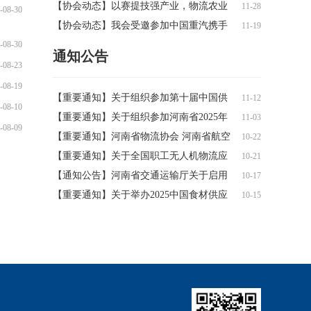
发投物联科技有限公司调研交流
新篇章——河南省乡村商贸物流产业联盟
【协会动态】以赛提技强产业，物流农业
11-28
-08-30
走进华源国际农产品物流港调研
谱新篇——2025年第一届全国职工无人机
【协会动态】我会受邀参加中国重汽携手
11-19
-08-30
物流吊运、农林植保邀请赛成功举办
凤宝重科深度合作暨凤宝挂车发电轴动力
通知公告
系统发布仪式
-08-23
-08-19
【重要通知】关于组织参加第十届中国供
11-12
-08-10
应链服务创新与应用年会的通知
【重要通知】关于组织参加河南省2025年
11-03
-08-09
高校毕业生等青年就业服务攻坚行动暨河
【重要通知】河南省物流协会 河南省航空
10-22
南牧业经济学院2026届毕业生冬季校园双
工业协会关于组织参加全国职工无人机物
【重要通知】关于全国职工无人机物流应
10-21
选会的通知
流应用及农业应用大赛(邀请赛)的通知
用、农业应用大赛(邀请赛)的补充通知
【通知公告】河南省交通运输厅关于启用
10-17
跨省大件运输并联许可系统V3.0和新的河
【重要通知】关于举办2025中国食材供应
10-15
南省大件运输许可系统的公告
链发展峰会的通知