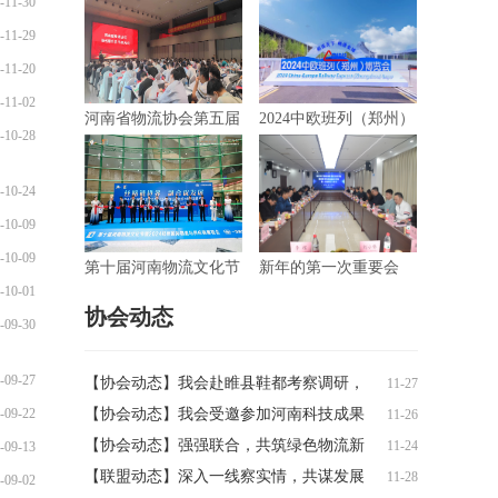
-11-30
-11-29
-11-20
-11-02
河南省物流协会第五届
2024中欧班列（郑州）
-10-28
会员代表大会胜利召开
博览会完美收官
-10-24
-10-09
-10-09
第十届河南物流文化节
新年的第一次重要会
-10-01
暨2024郑州国际物流与
议，我们这样开
协会动态
-09-30
供应链展览会隆重举行
-09-27
【协会动态】我会赴睢县鞋都考察调研，
11-27
-09-22
共谋物流园区高质量发展新路径
【协会动态】我会受邀参加河南科技成果
11-26
博览会“产创融合”专家行暨原阳县食品企
【协会动态】强强联合，共筑绿色物流新
11-24
-09-13
业全产业链发展座谈会
生态——我会常务副会长李霞一行赴郑州
【联盟动态】深入一线察实情，共谋发展
11-28
-09-02