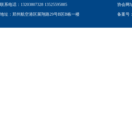
联系电话：13203807328 13525595885
协会网
地址：郑州航空港区展翔路29号B区B栋一楼
备案号：豫